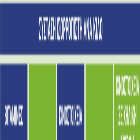
Αρχική
Η Εταιρεία
venter WiFi
Προϊόντα
Blog
Service
Κατάλογος
Επικοινωνία
EN
EN
Δείτε το βίντεο